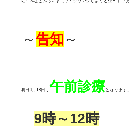
近々みなとみらいまでサイクリングしようと企画中であります
～
告知
～
午前診療
明日4月18日は
となります
9時～12時