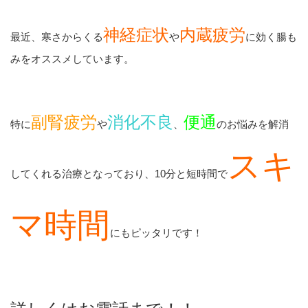
神経症状
内蔵疲労
最近、寒さからくる
や
に効く腸も
みをオススメしています。
副腎疲労
消化不良
便通
特に
や
、
のお悩みを解消
スキ
してくれる治療となっており、10分と短時間で
マ時間
にもピッタリです！