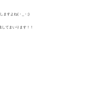
ますよね(・_・;)
進してまいります！！