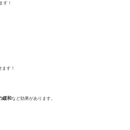
ます！
せます！
の緩和
など効果があります。