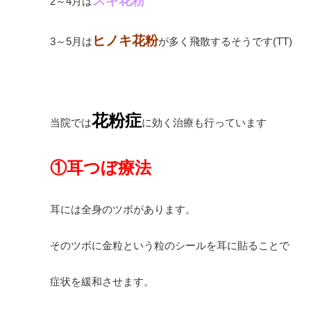
スギ花粉
2～4月は
ヒノキ花粉
3～5月は
が多く飛散するそうです(TT)
花粉症
当院では
に効く治療も行っています
①耳つぼ療法
耳には全身のツボがあります。
そのツボに金粒という粒のシールを耳に貼ることで
症状を緩和させます。